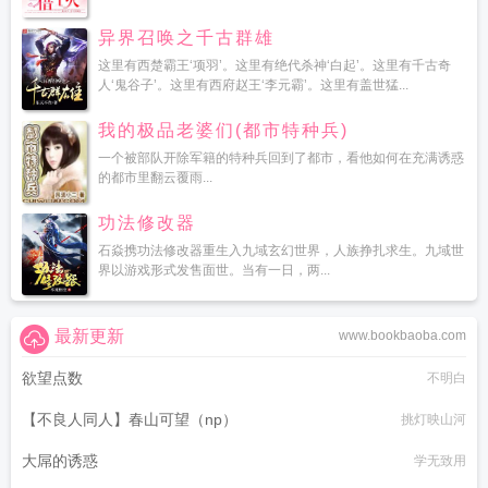
异界召唤之千古群雄
这里有西楚霸王‘项羽’。这里有绝代杀神‘白起’。这里有千古奇
人‘鬼谷子’。这里有西府赵王‘李元霸’。这里有盖世猛...
我的极品老婆们(都市特种兵)
一个被部队开除军籍的特种兵回到了都市，看他如何在充满诱惑
的都市里翻云覆雨...
功法修改器
石焱携功法修改器重生入九域玄幻世界，人族挣扎求生。九域世
界以游戏形式发售面世。当有一日，两...
最新更新
www.bookbaoba.com
欲望点数
不明白
【不良人同人】春山可望（np）
挑灯映山河
大屌的诱惑
学无致用