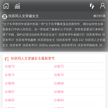
扶苏同人文穿越女主
挑兰灯
/著
*太子长琴那些年游荡中的某一世*太子长琴飘来荡去的那些年，偶尔会转世去体
验基友口中的人间百态。这一世他成了嬴秦长公子扶苏。转世前孟婆汤只来得及
灌了半碗，隐约记得过往的长琴决定在这个..
扶苏有琴作者挑兰灯
扶苏有琴txt
扶
苏有琴37
扶苏有琴笔趣阁
扶苏原创女主
综扶苏有琴
扶苏 1v2
扶苏同人文穿越
女主
扶苏有琴
扶苏有琴23
扶苏by aspirinty
扶苏有琴28
扶苏有琴格格党
扶苏
by
扶苏同人文穿越女主
最新章节
分卷73
分卷72
分卷71
分卷70
分卷69
分卷68
分卷67
分卷66
分卷65
分卷64