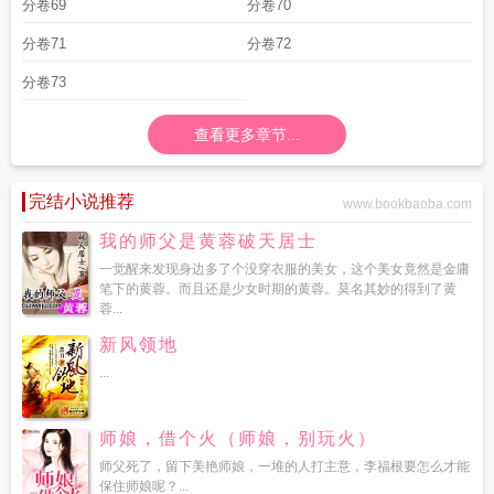
分卷69
分卷70
分卷71
分卷72
分卷73
查看更多章节...
完结小说推荐
www.bookbaoba.com
我的师父是黄蓉破天居士
一觉醒来发现身边多了个没穿衣服的美女，这个美女竟然是金庸
笔下的黄蓉。而且还是少女时期的黄蓉。莫名其妙的得到了黄
蓉...
新风领地
...
师娘，借个火（师娘，别玩火）
师父死了，留下美艳师娘，一堆的人打主意，李福根要怎么才能
保住师娘呢？...