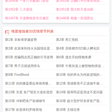
第1454章 一穿六大破唐门居合
第1453章 正确打开任务世界的方
了
维度侵蚀者百度
维度侵蚀者好看吗
维度侵蚀者章节目录
维度侵蚀者无错
维
度侵蚀者123读
维度侵蚀者起点
维度侵蚀者 5200
维度侵蚀者作者的其他书
维
式
第1452章 三大源流
第1451章 我大乾天道治国
度侵蚀者作者新书
维度侵蚀者笔趣阁
维度侵蚀者校对
维度侵蚀者有女主吗
维
度侵蚀者怎么不更新了
维度侵蚀者全文免费阅读
维度侵蚀者书评
维度侵蚀者主
第1447章 天道阁电音寺元魂宗
第1446章 相逢一笑泯恩仇
角介绍
维度侵蚀者为什么不更新了呢
维度侵蚀者笔趣
维度侵蚀者完结了吗
维
度侵蚀者奇书网
维度侵蚀者在线阅读
维度侵蚀者33言情
章节列表
第1章 非标准穿越姿势
第2章 死亡危机
第3章 欢迎来到传火乐园现在是主
第4章 至暗都市023新人孵化区
角专属开挂环节
第5章 想骗我去死正确的引导姿势
第6章 逃生开始怪物来袭
第7章 男子汉就该用斧头
第8章 午夜街道上被怪物热情追杀
的我
第9章 FirstBlood
第10章 你的斧头为何嵌进我的脑
中
第11章 你的膝盖看起来很有吸引
第12章 英雄救美不正该做牛做马
力
为奴为婢吗
第13章 关底 丧尸迎宾大道欢迎您
第14章 困局苟还是浪这不是问题
第15章 冲刺吧丧尸攻城锤号
第16章 超大型护符杀穿丧尸迎宾
路
第17章 欢迎来到罗格营地
第18章 主线任务