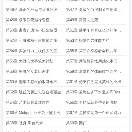
从不留名你们就叫我雷钅
的秘密为盟主啃书君大飞更新
第46章 真正的圣母与临阵升级本
第47章 勇敢的白浪啊又在创造奇
章由啃书君大飞独家冠名
迹
第48章 极限作死巅峰引怪
第49章 富贵丸之死
第50章 富贵丸遗恨小姐姐结盟
第51章 装甲车神喜提坐骑的午夜
烧烤派对
第52章 心脏移植手术燃烧之血来
第53章 报复性强化能力栏
历
第54章 实验能力主线任务的正确
第55章 第三次幸存者会议共享老
打开方式
巫医的踪迹
第56章 大野心大手笔大计划
第57章 用智慧刷怪用感化审问
第58章 卑鄙的女装暗杀术
第59章 富贵丸的体面螺丝刀的机
缘
第60章 翻车不存在的浪哥永不翻
第61章 分支任务完成英雄的抉择
车
第62章 螺丝刀超进化嗜血者诞生
第63章 最终任务下水道关底Boss
战
第64章 艺术就是爆炸炸炸
第65章 不错我就是替身使者哒
第66章 Makgora公平公正徒手无伤
第67章 兑换奖励第一个正式能力
单杀Boss
第68章 替身 黑色荆棘
第69章 回归