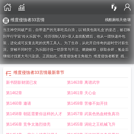
维度侵蚀者33言情
残酷厕纸天使
/著
当主神空间破产后，自带遗产的无辜吃瓜白浪，以‘精美包装礼盒’的姿态，被召唤
到平行宇宙‘传火乐园’中。经历强制入职+亚人血统配赠后，他从一团快递外包
装，进化成可反复去死的优秀工具人。为了生存，从此开启传奇的超时空讨薪生
涯。穿梭不同时空，为乐园讨伐一切异常与不洁。燃烧献祭，获取余烬，氪金后
继续讨伐更大号污染源。正因如此...
维度侵蚀者主角能力
维度侵蚀者断更
残酷
厕纸天使维度侵蚀者
维度侵蚀者笔趣趣
残酷厕纸天使 维度侵蚀者
维度侵蚀者
停更
维度侵蚀者全文
维度侵蚀者 残酷厕纸天使
维度侵蚀者起点中文网
维度侵
维度侵蚀者33言情
最新章节
蚀者33言情
维度侵蚀者白浪百度百科
维度侵蚀者TXT
维度侵蚀者免费阅读
维
新书阴影财团已发
第1463章 离谱武学
度侵蚀者女主角有几个
维度侵蚀者主角能力解说
维度侵蚀者女主
维度侵蚀者
笔趣阁
维度侵蚀者无删减版TXT
维度侵蚀者742
维度侵蚀者太监了吗
维度侵蚀
第1462章
第1461章 天心会
者最新章节列表
维度侵蚀者等级
维度侵蚀者几个女主
维度侵蚀者改名叫什么
了
维度侵蚀者角色介绍
维度侵蚀者无弹窗
维度侵蚀者停更公告
维度侵蚀者无
第1460章 邀请
第1459章 苦修不如开挂
弹窗笔趣阁
维度侵蚀者百度百科
维度侵蚀者精校版TXT
维度侵蚀者类似
维度
第1458章 朝廷需要你这样的人才
第1457章 武装色热血鲤鱼真功
侵蚀者百度百科主角能力
维度侵蚀者类似魔改沙雕
维度侵蚀者1002维度侵蚀者
- 百度
维度侵蚀者主角
维度侵蚀者全本免费阅读
维度侵蚀者白浪基本信息
维度
第1456章 竞争太激烈借壳
第1455章 涡轮之王机械飞升
侵蚀者精校
维度侵蚀者TXT校对
维度侵蚀者作者
维度侵蚀者为什么不更新