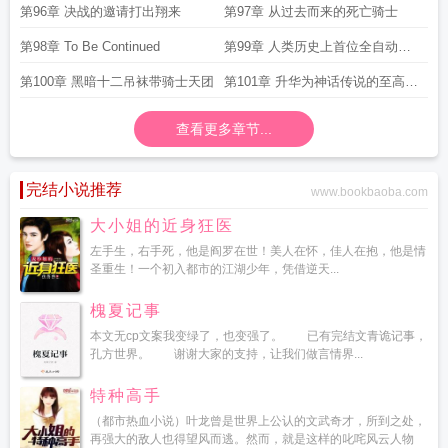
色铁布衫
第96章 决战的邀请打出翔来
第97章 从过去而来的死亡骑士
第98章 To Be Continued
第99章 人类历史上首位全自动波
纹使者
第100章 黑暗十二吊袜带骑士天团
第101章 升华为神话传说的至高黑
暗骑士与败北
查看更多章节...
完结小说推荐
www.bookbaoba.com
大小姐的近身狂医
左手生，右手死，他是阎罗在世！美人在怀，佳人在抱，他是情
圣重生！一个初入都市的江湖少年，凭借逆天...
槐夏记事
本文无cp文案我变绿了，也变强了。 已有完结文青诡记事，
孔方世界。 谢谢大家的支持，让我们做言情界...
特种高手
（都市热血小说）叶龙曾是世界上公认的文武奇才，所到之处，
再强大的敌人也得望风而逃。然而，就是这样的叱咤风云人物