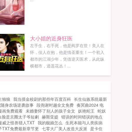
大小姐的近身狂医
左手生，右手死，他是阎罗在世！美人在
怀，佳人在抱，他是情圣重生！一个初入
都市的江湖少年，凭借逆天医术，从此纵
横都市，逍遥花丛！...
主独狼
我当摸金校尉的那些年百度百科
长生仙族系统最新
院随身农场逆袭故事
段尧谢时越全文免费
奏冥曲2024 电
漫画免费观看
未婚妻怀了别人的孩子全文
妖艳蛇王
蛇妖
白脸是京圈太子爷短劇
赫斯亚媞
错误的时间错误的地点
漫威之怪兽猎人TXT
我的舰娘怎么
生死本能与人类疾病
子TXT免费最新章节更
七零大厂美人改造大反派
是卡住