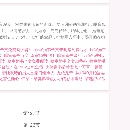
入深爱，对未来有很多的期待。 男人和她两额相抵，嗓音低
面。 从青葱岁月，到如今，兜兜转转，始终是他。 她弯起
书……” “对。” 贺行屿拿起，把她圈入怀中，嗓音贴在她
义全文免费阅读晋江
暗室婚书全文未删减免费阅读
暗室婚书
百度
暗室婚书百度
暗室婚书TXT
暗室婚书晋江
暗室婚书by
阅读
暗室婚书全文免费阅读
暗室婚书全文加番外
暗室婚书
四合院：在1962当钓鱼佬
大佬穿书后带着七个哥哥一起暴
，帮她喂猪的男人是豪门继承人
九绝龙帝
从1949开始当县
之雪色随心
快穿：给异界来点小小的忍术震撼
穿越密室逃
第127节
第123节