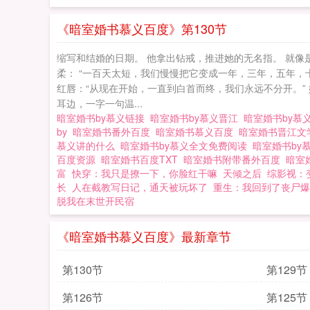
《暗室婚书慕义百度》第130节
缩写和结婚的日期。 他拿出钻戒，推进她的无名指。 就像
柔： “一百天太短，我们慢慢把它变成一年，三年，五年，
红唇：“从现在开始，一直到白首而终，我们永远不分开。” 
耳边，一字一句温...
暗室婚书by慕义链接
暗室婚书by慕义晋江
暗室婚书by慕
by
暗室婚书番外百度
暗室婚书慕义百度
暗室婚书晋江
慕义讲的什么
暗室婚书by慕义全文免费阅读
暗室婚书by
百度资源
暗室婚书百度TXT
暗室婚书附带番外百度
暗室
富
快穿：我只是撩一下，你脸红干嘛
天倾之后
综影视：
长
人在截教写日记，通天被玩坏了
重生：我回到了丧尸爆
脱我在末世开民宿
《暗室婚书慕义百度》最新章节
第130节
第129节
第126节
第125节