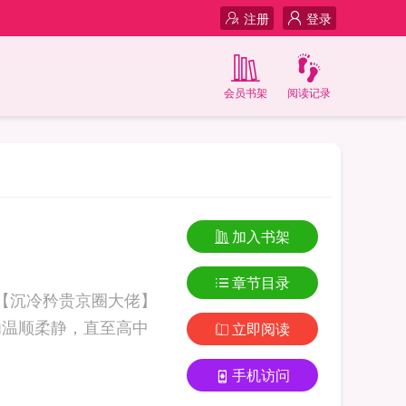
注册
登录
会员书架
阅读记录
加入书架
章节目录
【沉冷矜贵京圈大佬】
幼温顺柔静，直至高中
立即阅读
手机访问