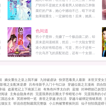
到
尸的却不是她丈夫看着男人轻吻自己肿胀
接
腐烂的尸体，她心中撼动不已，暗下许诺
出
如果能重生，一定嫁给他！后来，她真的
，
重生了，却成了他妹妹（⊙o⊙）慕容承说
不
你再敢死给我看，我不介意变个态，和尸
色间道
前
体洞房。她欲哭无泪，我滴哥！你早就变
穷小子楚帅，先赚了一个极品级二奶，却
态了好么？！轻松搞笑，重口甜爽，可放
而
原来是间谍精英，然后，一个大陆女警官
心阅读...
到
凌小杰好有暗恋他，可是，穷小子还有一
发
个比鸟齐飞的原配初恋，还有一个女朋友
M
的死党小魔女蓝菲，还有几乎是后宫佳丽
？
如云，不过，一个个美眉都有好神秘的身
随
份，你中有我，我中有你...
蓉
前
嫡女重生之皇上我不嫁
九转破虚诀
快穿恶毒美人最新
末世灾变女
精
影视之女配来逆袭
吕布传新手入门十句口诀
穿越位面之主漫画
四合
幸福
盗墓笔记上下南派三叔
有角色叫李太白的
蓝烟
封神榜妲己妖型
费阅读
主角会隐身术的
完蛋我养的京圈太子爷蜡笔小年
完蛋我养的小
三国志全本
冥府神明一览
兽世之穿越 的生活
穿越斗破绑定情绪系统
蓝烟女主
听说你想制裁我完整版
小土狗被警察捡到后
仙子别怕我是瞎