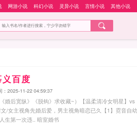
说
网游小说
科幻小说
灵异小说
言情小说
其他小说
慕义百度
2025-11-22 04:59:37
《婚后宽纵》《脱钩》求收藏~）【温柔清冷女明星】vs
甜文/女主视角先婚后爱，男主视角暗恋已久【1】霓音自
时喜欢上了宋詹，人生第一次违.. 暗室婚书