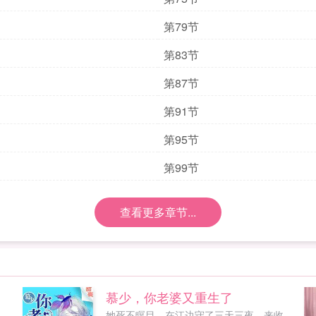
第79节
第83节
第87节
第91节
第95节
第99节
查看更多章节...
慕少，你老婆又重生了
她死不瞑目，在江边守了三天三夜，来收