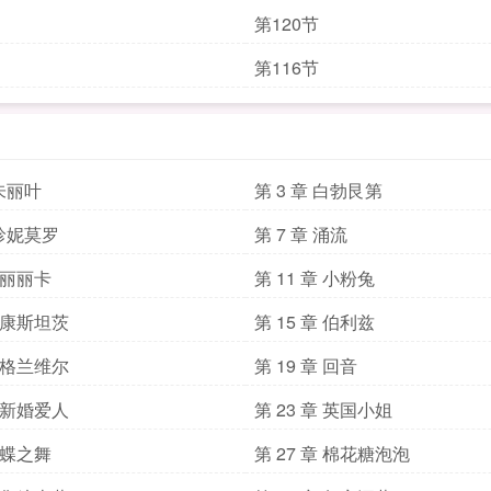
第120节
第116节
 朱丽叶
第 3 章 白勃艮第
 珍妮莫罗
第 7 章 涌流
章 丽丽卡
第 11 章 小粉兔
章 康斯坦茨
第 15 章 伯利兹
章 格兰维尔
第 19 章 回音
章 新婚爱人
第 23 章 英国小姐
章 蝶之舞
第 27 章 棉花糖泡泡