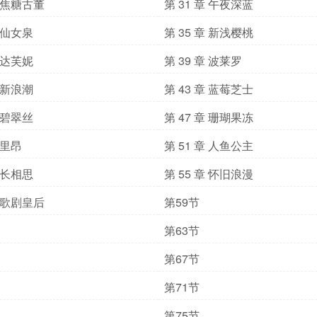
章 焦糖古董
第 31 章 午夜深蓝
章 仙女泉
第 35 章 新浅樱桃
章 达芙妮
第 39 章 波莱罗
章 新浪潮
第 43 章 蓝莓芝士
章 碧翠丝
第 47 章 珊瑚果冻
 里昂
第 51 章 人鱼公主
章 长相思
第 55 章 怀旧浪漫
章 歌剧皇后
第59节
第63节
第67节
第71节
第75节