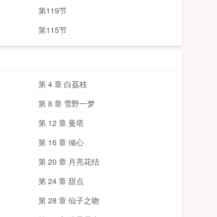
第119节
第115节
第 4 章 白荔枝
第 8 章 雪野一梦
第 12 章 曼塔
第 16 章 倾心
第 20 章 月亮花结
第 24 章 甜点
第 28 章 仙子之吻