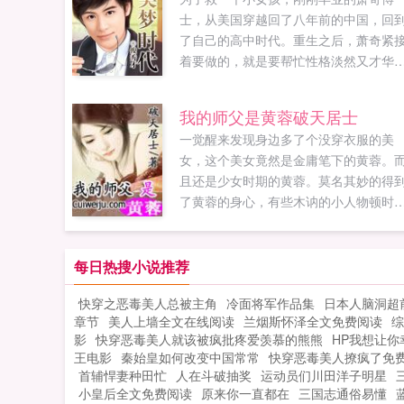
士，从美国穿越回了八年前的中国，回
了自己的高中时代。重生之后，萧奇紧
着要做的，就是要帮忙性格淡然又才华
众的父亲，至少从副科级小官连升七级
青云直上，坐到副省级高官的位置，才
我的师父是黄蓉破天居士
枉费了父亲一辈子的正直和善良。对于
一觉醒来发现身边多了个没穿衣服的美
世辜负和错过的女孩子，萧奇也下了决
女，这个美女竟然是金庸笔下的黄蓉。
心，一定要努力给予她们幸福，不要...
且还是少女时期的黄蓉。莫名其妙的得
了黄蓉的身心，有些木讷的小人物顿时
生了变化。挨欺负了不用咱出手，有黄M
的打狗棒法帮咱出气。想成为武林高手
没问题。桃花岛武功随便学，打狗棒法
每日热搜小说推荐
意耍，九阴真经纵横大都市总之有了黄
快穿之恶毒美人总被主角
冷面将军作品集
日本人脑洞超
这个伪师父，真老婆之后，一切都变的
章节
美人上墙全文在线阅读
兰烟斯怀泽全文免费阅读
综
彩了！...
影
快穿恶毒美人就该被疯批疼爱羡慕的熊熊
HP我想让你
王电影
秦始皇如何改变中国常常
快穿恶毒美人撩疯了免
首辅悍妻种田忙
人在斗破抽奖
运动员们川田洋子明星
小皇后全文免费阅读
原来你一直都在
三国志通俗易懂