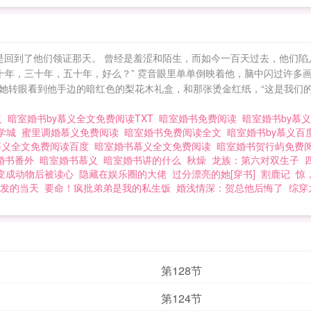
是回到了他们领证那天。 曾经是羞涩和陌生，而如今一百天过去，他们陷
十年，三十年，五十年，好么？” 霓音眼里单单倒映着他，脑中闪过许多画
她转眼看到他手边的暗红色的梨花木礼盒，和那张烫金红纸，“这是我们的婚
义
暗室婚书by慕义全文免费阅读TXT
暗室婚书免费阅读
暗室婚书by慕
文学城
蜜里调婚慕义免费阅读
暗室婚书免费阅读全文
暗室婚书by慕义
慕义全文免费阅读百度
暗室婚书慕义全文免费阅读
暗室婚书贺行屿免费
婚书番外
暗室婚书慕义
暗室婚书讲的什么
秋燥
龙族：第六对双生子
变成动物后被读心
隐藏在娱乐圈的大佬
过分漂亮的她[穿书]
割鹿记
惊
发的当天
要命！疯批弟弟是我的私生饭
婚浅情深：贺总他后悔了
综穿
第128节
第124节