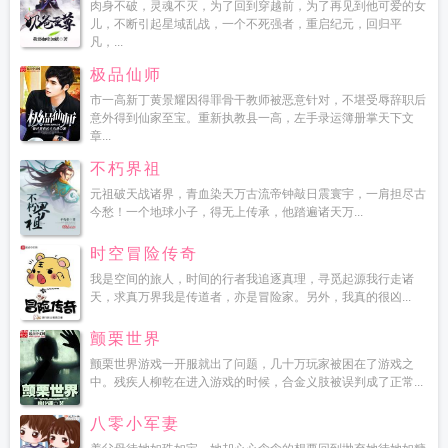
肉身不破，灵魂不灭，为了回到穿越前，为了再见到他可爱的女
儿，不断引起星域乱战，一个不死强者，重启纪元，回归平
凡，...
极品仙师
市一高新丁黄景耀因得罪骨干教师被恶意针对，不堪受辱辞职后
意外得到仙家至宝。重新执教县一高，左手录运簿册掌天下文
章...
不朽界祖
元祖破天战诸界，青血染天万古流帝钟敲日震寰宇，一肩担尽古
今愁！一个地球小子，得无上传承，他踏遍诸天万...
时空冒险传奇
我是空间的旅人，时间的行者我追逐真理，寻觅起源我行走诸
天，求真万界我是传道者，亦是冒险家。另外，我真的很凶...
颤栗世界
颤栗世界游戏一开服就出了问题，几十万玩家被困在了游戏之
中。残疾人柳乾在进入游戏的时候，合金义肢被误判成了正常...
八零小军妻