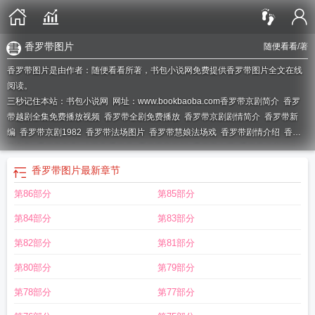
香罗带图片
随便看看
/著
香罗带图片是由作者：随便看看所著，书包小说网免费提供香罗带图片全文在线
阅读。
三秒记住本站：书包小说网 网址：www.bookbaoba.com
香罗带京剧简介
香罗
带越剧全集免费播放视频
香罗带全剧免费播放
香罗带京剧剧情简介
香罗带新
编
香罗带京剧1982
香罗带法场图片
香罗带慧娘法场戏
香罗带剧情介绍
香罗
带京剧
香罗带婺剧
古装剧香罗带
香罗带完整版
香罗带女囚
香罗带道客巴
巴
香罗带图片
香罗带上下册欢迎光临
香罗带越剧全剧李敏
婺剧香罗带
香罗带
香罗带图片
最新章节
冤案第二部免费观看
香罗带京剧剧本
香罗带刑场详细介绍
香螺黛图片大全
香
第86部分
第85部分
罗带法场
香罗带全剧
香罗带唱词
京剧香罗带
香罗带照片
香罗带刑场全剧播
放
香罗带林慧娘入死囚牢
香罗带林慧娘
香罗带剧情简介
香罗带武侠
香罗带是
第84部分
第83部分
什么意思
香罗带是什么东西
香罗带高庸
香罗带图片大全
香罗带剧情
香罗带全
场戏大全
香罗带冤案故事
香罗带第2卷
香罗带全部唱段
香罗带不能随便戴
香
第82部分
第81部分
罗带是什么
香罗带公堂
香罗带是做什么用的
第80部分
第79部分
第78部分
第77部分