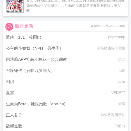
养父母待她如珠如宝，她却心心念念的想要回到抛弃她待她如糠
如草的亲生父母身边儿，犯蠢的后果就是养母死不瞑目，养父
断...
最新更新
www.bookbaoba.com
遭殃（1v1，校园h）
popofyhrfp
公主的小娇奴（NPH，男生子）
请药师赐福于我胞
用洗脑APP将高冷校花一步步调教
OVO
召唤绿传（召唤万岁同人）
无媛
相识
yuyu
夏宫
VEDETT
生而为Beta，她很抱歉（abo np)
犬眉
正人君子
神仙收容所所长
欲望点数
不明白