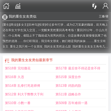
我的重生女友类似
三秦
/著
[重生][商业][多女主][非种马][投资]经过多年打拼，成为亿万富豪的魏籍，前天晚上
还在和女大学生深入交流，一觉醒来竟然重回高考考场！重回2012年，什么白月
光，什么青梅，都阻止不了魏籍成为渣男的想法，但是故事的发展慢慢脱离了他
预想的道路……你们听我说，我没有女朋友，她们都是我的妹妹……...
重生没有
女主
重生之我只有一个女朋友
我的女友竟然这么甜
我的重生女友女主角有几
个
我的重生女友为什么不更了
重生的我没有女朋友了
重生没有女人的世界
的
我的重生女友太可爱了
我的重生没有女主
重生的我不需要女友
我重生的女
我的重生女友类似
最新章节
友们
重生我的女友竟然这么甜
重生我没有道德就不会被绑架
我的重生女友有雷
第518章 完结撒花
第517章 最后舍不得还是舍不得
吗
我的重生女友女主
重生没有女主的
重生我的女朋友超甜!
重生我的女朋友超
甜
我的重生女友类似
第516章 久违
第515章 深度合作
第514章 乱拳打死老师傅
第513章 鸡肋鸡肋
第512章 利大于弊弊大于利
第511章 战略合作
第510章 小酌一番
第509章 百年难得一遇